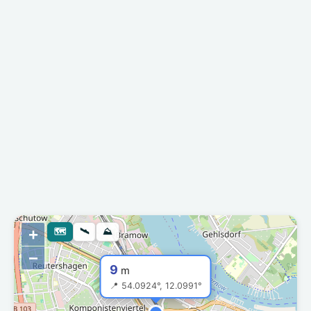
+
🗺
🛰
⛰
−
9
m
📍 54.0924°, 12.0991°