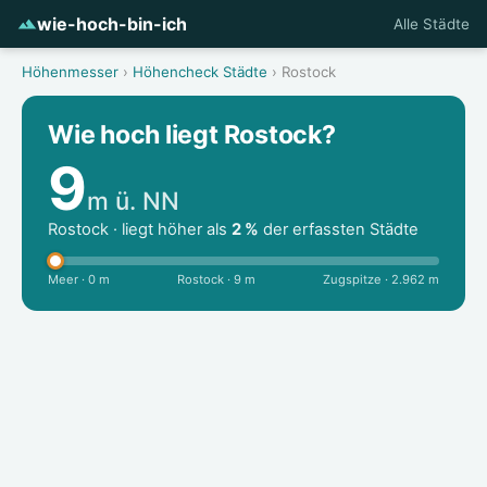
wie-hoch-bin-ich
Alle Städte
Höhenmesser
›
Höhencheck Städte
› Rostock
Wie hoch liegt Rostock?
9
m ü. NN
Rostock · liegt höher als
2 %
der erfassten Städte
Meer · 0 m
Rostock · 9 m
Zugspitze · 2.962 m