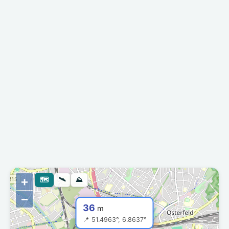
+
🗺
🛰
⛰
−
36
m
📍 51.4963°, 6.8637°