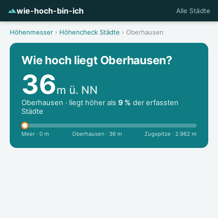
wie-hoch-bin-ich
Alle Städte
Höhenmesser
›
Höhencheck Städte
› Oberhausen
Wie hoch liegt Oberhausen?
36
m ü. NN
Oberhausen · liegt höher als
9 %
der erfassten
Städte
Meer · 0 m
Oberhausen · 36 m
Zugspitze · 2.962 m