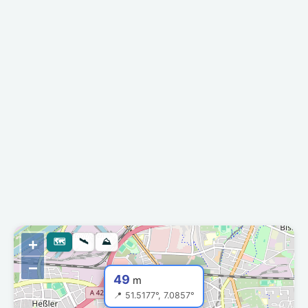
+
🗺
🛰
⛰
−
49
m
📍 51.5177°, 7.0857°