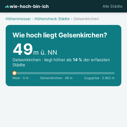
wie-hoch-bin-ich
Alle Städte
Höhenmesser
›
Höhencheck Städte
› Gelsenkirchen
Wie hoch liegt Gelsenkirchen?
49
m ü. NN
Gelsenkirchen · liegt höher als
14 %
der erfassten
Städte
Meer · 0 m
Gelsenkirchen · 49 m
Zugspitze · 2.962 m